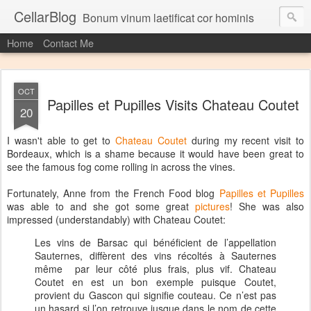
CellarBlog
Bonum vinum laetificat cor hominis
Home
Contact Me
OCT
Papilles et Pupilles Visits Chateau Coutet
20
I wasn't able to get to
Chateau Coutet
during my recent visit to
Bordeaux, which is a shame because it would have been great to
see the famous fog come rolling in across the vines.
Fortunately, Anne from the French Food blog
Papilles et Pupilles
was able to and she got some great
pictures
! She was also
impressed (understandably) with Chateau Coutet:
Les vins de Barsac qui bénéficient de l’appellation
Sauternes, diffèrent des vins récoltés à Sauternes
même par leur côté plus frais, plus vif. Chateau
Coutet en est un bon exemple puisque Coutet,
provient du Gascon qui signifie couteau. Ce n’est pas
un hasard si l’on retrouve jusque dans le nom de cette